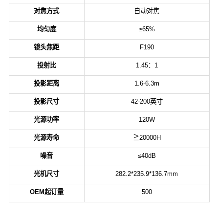
对焦方式
自动对焦
均匀度
≥65%
镜头焦距
F190
投射比
1.45：1
投影距离
1.6-6.3m
投影尺寸
42-200英寸
光源功率
120W
光源寿命
≧20000H
噪音
≤40dB
光机尺寸
282.2*235.9*136.7mm
OEM起订量
500