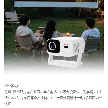
企业实力：
苏州+赣州双光电产业园、
年产能达100万台投影仪、光学镜头+注
塑+
SMT贴片
车间等全产业链、100余项外观设计专利+多项国内外
认证