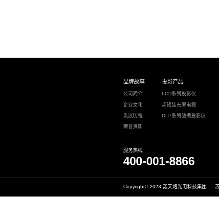
投影尺寸
投影镜头
CPU
亮度
校正方式
网络
投影尺度
蓝牙
红外遥控
机器接口