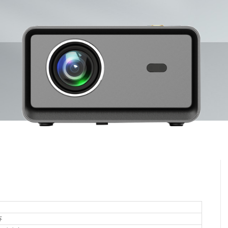
轰
全封闭防尘光机 108