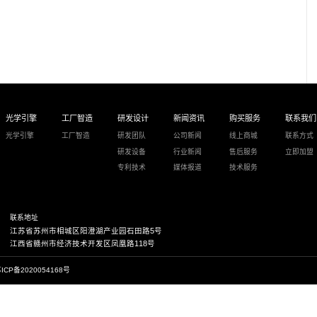
60-200吋
光学镀膜玻璃镜头
MTK9269
650ANSI
自动对焦/自动入幕/自动梯形校正
遥控器/按键
WiFi/热点/网络
蓝牙5.0
支持语音遥控
USB*2 HDMI*2 耳机接口*1 AV接口*1 网络接口