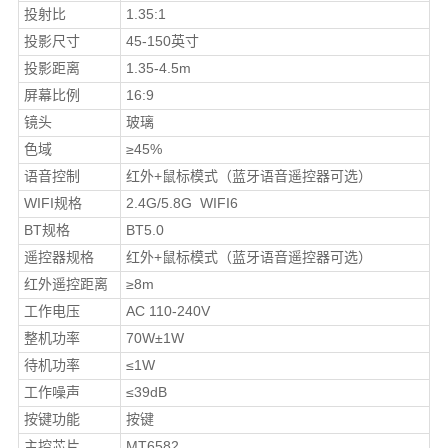
投射比
1.35:1
投影尺寸
45-150英寸
投影距离
1.35-4.5m
屏幕比例
16:9
镜头
玻璃
色域
≥45%
语音控制
红外+鼠标模式（蓝牙语音遥控器可选）
WIFI规格
2.4G/5.8G WIFI6
BT规格
BT5.0
遥控器规格
红外+鼠标模式（蓝牙语音遥控器可选）
红外遥控距离
≥8m
工作电压
AC 110-240V
整机功率
70W±1W
待机功率
≤1W
工作噪声
≤39dB
按键功能
按键
主控芯片
MT6582