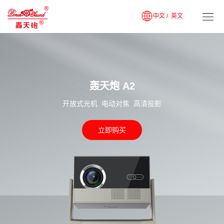
中文 /
英文
轰天炮 A2
开放式光机 电动对焦 高清投影
立即购买