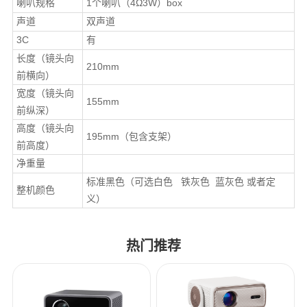
喇叭规格
1个喇叭（4Ω3W）box
声道
双声道
3C
有
长度（镜头向
210mm
前横向）
宽度（镜头向
155mm
前纵深）
高度（镜头向
195mm（包含支架）
前高度）
净重量
标准黑色（可选白色 铁灰色 蓝灰色 或者定
整机颜色
义）
热门推荐