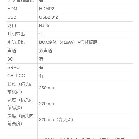
蓝牙音箱模式
有
HDMI
HDMI*2
USB
USB2.0*2
网口
RJ45
耳机输出
*1
喇叭规格
BOX箱体（4Ω5W）+低频振膜
声道
双声道
3C
有
SRRC
有
CE FCC
有
长度（镜头向
250mm
前横向）
宽度（镜头向
220mm
前纵深）
高度（镜头向
228mm（含支架）
前高度）