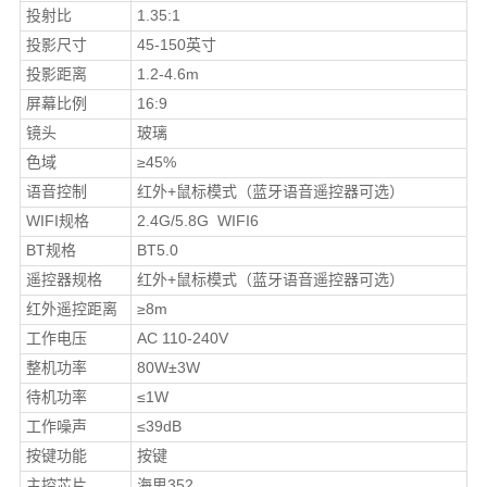
投射比
1.35:1
投影尺寸
45-150英寸
投影距离
1.2-4.6m
屏幕比例
16:9
镜头
玻璃
色域
≥45%
语音控制
红外+鼠标模式（蓝牙语音遥控器可选）
WIFI规格
2.4G/5.8G WIFI6
BT规格
BT5.0
遥控器规格
红外+鼠标模式（蓝牙语音遥控器可选）
红外遥控距离
≥8m
工作电压
AC 110-240V
整机功率
80W±3W
待机功率
≤1W
工作噪声
≤39dB
按键功能
按键
主控芯片
海思352