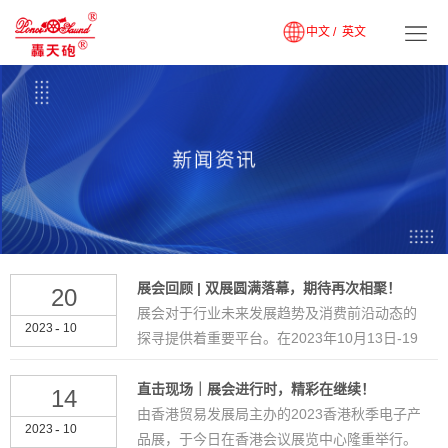
中文 /
英文
展会回顾 | 双展圆满落幕，期待再次相聚！
20
展会对于行业未来发展趋势及消费前沿动态的
-
2023
10
探寻提供着重要平台。在2023年10月13日-19
日，总计为期7天的双展会香港秋季电子产品展
会（10/13-16）及第1...
直击现场｜展会进行时，精彩在继续！
14
由香港贸易发展局主办的2023香港秋季电子产
-
2023
10
品展，于今日在香港会议展览中心隆重举行。