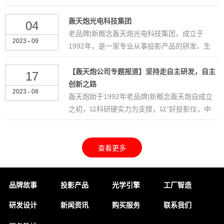
作为世界最大规模的电子产业盛会之一，本次
展会香港会议展览中心人潮涌动，汇聚了...
轰天炮光电科技集团
04
老品牌|新概念轰天炮光电科技集团，成立于
-
2023
09
1992年，是一家专业从事投影产品的研发、生
产、销售及服务为一体的高新技术企业。轰天
炮在江西和苏州拥有两个生产基地，在上...
【轰天炮公司专题报道】坚持走自主研发，自主
17
创新之路
-
2023
08
轰天炮始于1992年老品牌|新概念轰天炮自成立
之初，以科研硬实力为支撑，以“好投影仪，中
国造”为己任，持续坚定在自主创新和研发上加
大投入，加强科研人才队伍建设，...
品牌故事
投影产品
光学引擎
工厂智造
研发设计
新闻资讯
购买服务
联系我们